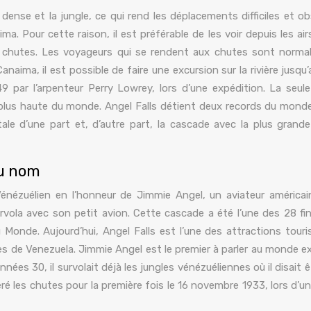
dense et la jungle, ce qui rend les déplacements difficiles et ob
. Pour cette raison, il est préférable de les voir depuis les airs
 chutes. Les voyageurs qui se rendent aux chutes sont norm
ima, il est possible de faire une excursion sur la rivière jusqu’
 par l’arpenteur Perry Lowrey, lors d’une expédition. La seul
lus haute du monde. Angel Falls détient deux records du monde 
ale d’une part et, d’autre part, la cascade avec la plus grand
du nom
nézuélien en l’honneur de Jimmie Angel, un aviateur américai
rvola avec son petit avion. Cette cascade a été l’une des 28 fin
 Monde. Aujourd’hui, Angel Falls est l’une des attractions touri
hées de Venezuela. Jimmie Angel est le premier à parler au monde ex
ées 30, il survolait déjà les jungles vénézuéliennes où il disait êt
éré les chutes pour la première fois le 16 novembre 1933, lors d’un