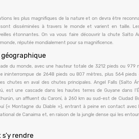
ions les plus magnifiques de la nature et on devra être reconn
 sont disséminées à travers le monde et varient en taille. L
illes étonnantes. On va vous faire découvrir la chute Salto A
u monde, réputée mondialement pour sa magnificence.
n géographique
scade du monde, avec une hauteur totale de 3212 pieds ou 979 
e ininterrompue de 2648 pieds ou 807 mètres, plus 564 pieds
s chutes en aval des chutes principales. Angel Falls (Salto Á
ú, est une cascade dans les hautes terres de Guyane dans l’
 Churún, un affluent du Caroní, à 260 km au sud-est de Ciudad Bolí
uí (« Montagne du Diable »), entrant à peine en contact avec 
tional de Canaima et, en raison de la jungle dense qui les entoure
 s’y rendre