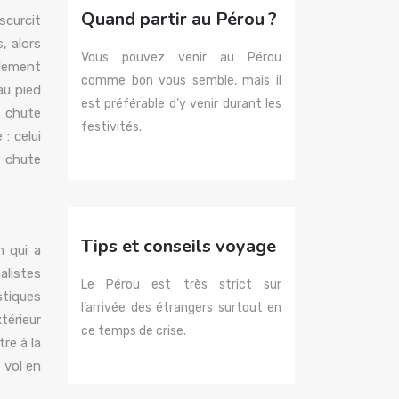
Quand partir au Pérou ?
scurcit
, alors
Vous pouvez venir au Pérou
alement
comme bon vous semble, mais il
au pied
est préférable d’y venir durant les
e chute
festivités.
: celui
e chute
Tips et conseils voyage
n qui a
alistes
Le Pérou est très strict sur
stiques
l’arrivée des étrangers surtout en
térieur
ce temps de crise.
re à la
 vol en