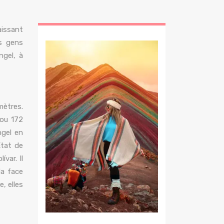
aissant
es gens
ngel, à
mètres.
 ou 172
ngel en
État de
var. Il
la face
, elles